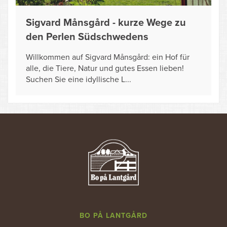
Sigvard Månsgård - kurze Wege zu
den Perlen Südschwedens
Willkommen auf Sigvard Månsgård: ein Hof für
alle, die Tiere, Natur und gutes Essen lieben!
Suchen Sie eine idyllische L...
BO PÅ LANTGÅRD