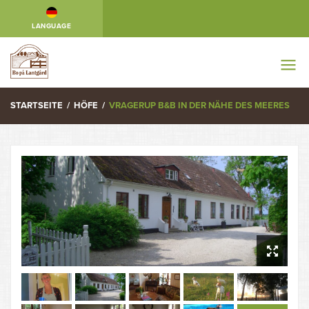
LANGUAGE
STARTSEITE
/
HÖFE
/
VRAGERUP B&B IN DER NÄHE DES MEERES