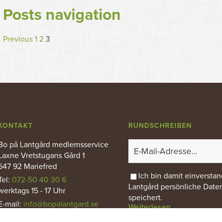
Posts navigation
Previous
1
2
3
KONTAKT
RUNDSCHREIBEN
Bo på Lantgård medlemsservice
Laxne Vretstugans Gård 1
647 92 Mariefred
Ich bin damit einversta
Tel:
072-50 40 30 6
Lantgård persönliche Date
werktags 15 - 17 Uhr
speichert.
E-mail
:
info@bopalantgard.se
Weiterlesen