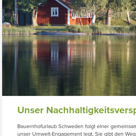
Unser Nachhaltigkeitsver
Bauernhofurlaub Schweden folgt einer gemeinsame
unser Umwelt-Engagement legt. Sie gibt den Weg 