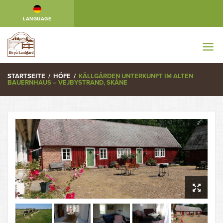
LANGUAGE
STARTSEITE
/
HÖFE
/
KÄLLGÅRDEN UNTERKUNFT IM ALTEN
BAUERNHAUS – VEJBYSTRAND, SKÅNE